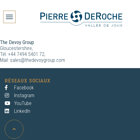
The Devoy Group
Gloucestershire,
Tél: +44 7494 5401 72,
Mail:
sales@thedevoygroup.com
RÉSEAUX SOCIAUX
Facebook
Instagram
YouTube
LinkedIn